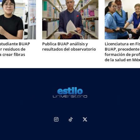
studiante BUAP
Publica BUAP análisis y
Licenciatura en Fi
r residuos de
resultados del observatorio
BUAP, precedente 
 crear fibras
formación de prof
de la salud en Méx