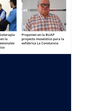
sioterapia
Proponen en la BUAP
en la
proyecto museístico para la
esionales
exfábrica La Constancia
ico