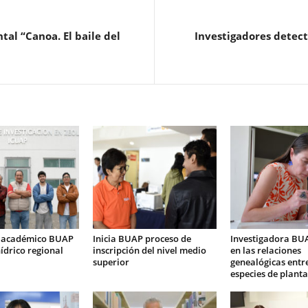
al “Canoa. El baile del
Investigadores detect
 académico BUAP
Inicia BUAP proceso de
Investigadora BU
ídrico regional
inscripción del nivel medio
en las relaciones
superior
genealógicas entr
especies de planta