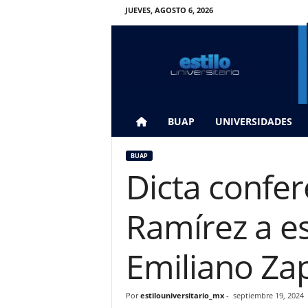
JUEVES, AGOSTO 6, 2026
E
s
t
i
l
o
U
BUAP
UNIVERSIDADES
n
i
BUAP
v
Dicta confere
e
r
s
Ramírez a es
i
t
a
Emiliano Za
r
i
o
Por
estilouniversitario_mx
-
septiembre 19, 2024