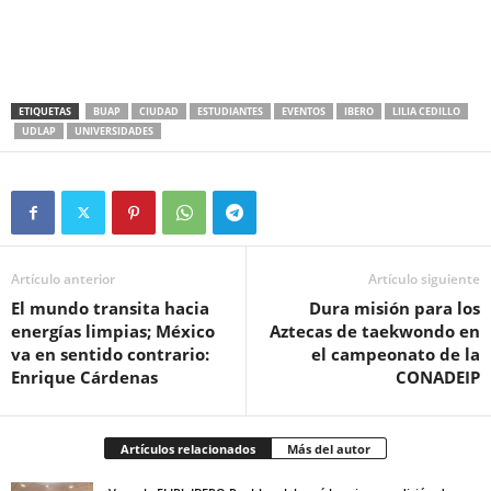
ETIQUETAS
BUAP
CIUDAD
ESTUDIANTES
EVENTOS
IBERO
LILIA CEDILLO
UDLAP
UNIVERSIDADES
Artículo anterior
Artículo siguiente
El mundo transita hacia
Dura misión para los
energías limpias; México
Aztecas de taekwondo en
va en sentido contrario:
el campeonato de la
Enrique Cárdenas
CONADEIP
Artículos relacionados
Más del autor