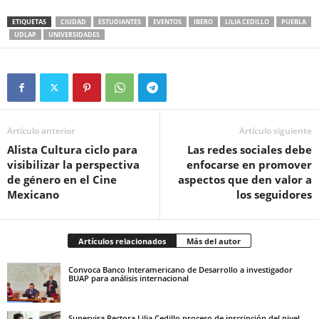
ETIQUETAS
CIUDAD
ESTUDIANTES
EVENTOS
IBERO
LILIA CEDILLO
PUEBLA
UDLAP
UNIVERSIDADES
Artículo anterior
Artículo siguiente
Alista Cultura ciclo para
Las redes sociales debe
visibilizar la perspectiva
enfocarse en promover
de género en el Cine
aspectos que den valor a
Mexicano
los seguidores
Artículos relacionados
Más del autor
Convoca Banco Interamericano de Desarrollo a investigador
BUAP para análisis internacional
Supervisa Rectora Lilia Cedillo proceso de inscripción del nivel