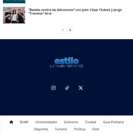
“Batalla contra las Adicciones” con Julio César Chávez y Jorge
“Travieso” Arce
BUAP
Universidades
Gobierno
Ciudad
Guia Poblana
Deportes
Turismo
Política
Viral