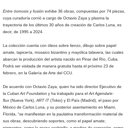
Entre ósmosis y fusión
exhibe 36 obras, compuestas por 74 piezas,
cuya curaduría corrió a cargo de Octavio Zaya y plasma la
trayectoria de los últimos 30 años de creación de Carlos Luna, es
decir, de 1995 a 2024.
La colección cuenta con óleos sobre lienzo, dibujo sobre papel
amate, tapicería, mosaico bizantino y mayólica talavera, las cuales
abarcan la producción del artista nacido en Pinar del Río, Cuba.
Podrá ser visitada de manera gratuita hasta el próximo 23 de
febrero, en la Galería de Arte del CCU.
De acuerdo con Octavio Zaya, quien ha sido director Ejecutivo de
la
Cuban Art Foundation
y ha trabajado para el
Art Agenda/e-
flux
(Nueva York),
ART IT
(Tokio) y El País (Madrid), el paso por
México de Carlos Luna, y su posterior asentamiento en Miami,
Florida, “se manifiestan en la paulatina transformación material de
sus obras, descubriendo soportes, como el papel amate;
pigmentos, como la grana cochinilla; o medios de expresión, como