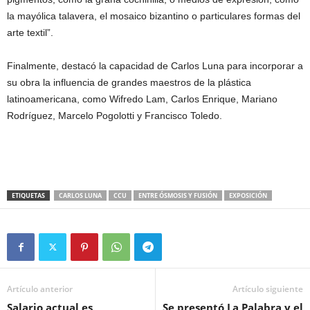
la mayólica talavera, el mosaico bizantino o particulares formas del
arte textil”.
Finalmente, destacó la capacidad de Carlos Luna para incorporar a
su obra la influencia de grandes maestros de la plástica
latinoamericana, como Wifredo Lam, Carlos Enrique, Mariano
Rodríguez, Marcelo Pogolotti y Francisco Toledo.
ETIQUETAS
CARLOS LUNA
CCU
ENTRE ÓSMOSIS Y FUSIÓN
EXPOSICIÓN
Artículo anterior
Artículo siguiente
Salario actual es
Se presentó La Palabra y el