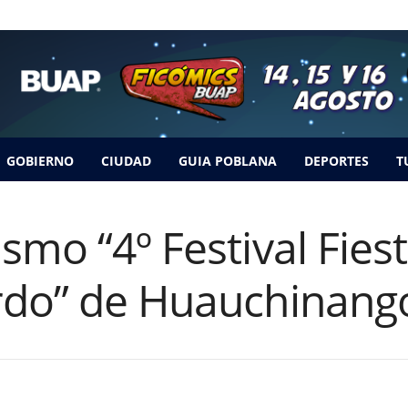
GOBIERNO
CIUDAD
GUIA POBLANA
DEPORTES
T
smo “4º Festival Fiest
rdo” de Huauchinang