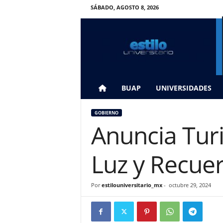
SÁBADO, AGOSTO 8, 2026
E
s
t
i
l
o
U
BUAP
UNIVERSIDADES
n
i
GOBIERNO
v
Anuncia Turi
e
r
s
Luz y Recue
i
t
a
Por
estilouniversitario_mx
-
octubre 29, 2024
r
i
o