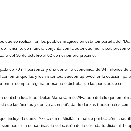
es que se realizan en los pueblos mágicos en esta temporada del “Día 
 de Turismo, de manera conjunta con la autoridad municipal, presentó el
zará del 30 de octubre al 02 de noviembre próximo.
 llegada de 70 mil personas y una derrama económica de 34 millones de p
 comentar que las y los visitantes, pueden aprovechar la ocasión, para
onomía, comprar alguna artesanía o disfrutar de las puestas de sol.
a de dicha localidad, Dulce María Carrillo Alvarado detalló que en el m
 fiesta de las ánimas y que va acompañada de danzas tradicionales con in
 que incluye la danza Azteca en el Mictlán, ritual de purificación, cuadr
esión nocturna de catrinas, la colocación de la ofrenda tradicional, hu