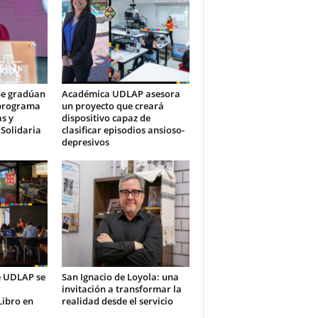
Se gradúan
Académica UDLAP asesora
 programa
un proyecto que creará
s y
dispositivo capaz de
 Solidaria
clasificar episodios ansioso-
depresivos
te UDLAP se
San Ignacio de Loyola: una
invitación a transformar la
Libro en
realidad desde el servicio