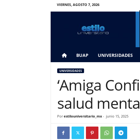
VIERNES, AGOSTO 7, 2026
E
s
t
i
l
o
U
BUAP
UNIVERSIDADES
n
i
UNIVERSIDADES
v
‘Amiga Confi
e
r
s
salud menta
i
t
a
Por
estilouniversitario_mx
-
junio 15, 2025
r
i
o