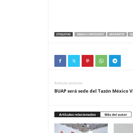
ETIQUETAS
‘AMIGA CONFIDENTE’
MIGRANTES
SA
Artículo anterior
BUAP será sede del Tazón México VI
Artículos relacionados
Más del autor