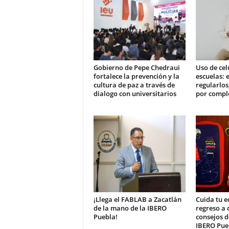
Gobierno de Pepe Chedraui
Uso de cel
fortalece la prevención y la
escuelas: e
cultura de paz a través de
regularlos
dialogo con universitarios
por compl
¡Llega el FABLAB a Zacatlán
Cuida tu e
de la mano de la IBERO
regreso a 
Puebla!
consejos 
IBERO Pue