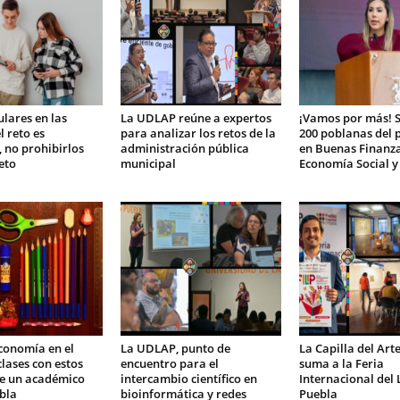
ulares en las
La UDLAP reúne a expertos
¡Vamos por más! 
l reto es
para analizar los retos de la
200 poblanas del
, no prohibirlos
administración pública
en Buenas Finanza
eto
municipal
Economía Social y
conomía en el
La UDLAP, punto de
La Capilla del Ar
clases con estos
encuentro para el
suma a la Feria
de un académico
intercambio científico en
Internacional del 
bla
bioinformática y redes
Puebla