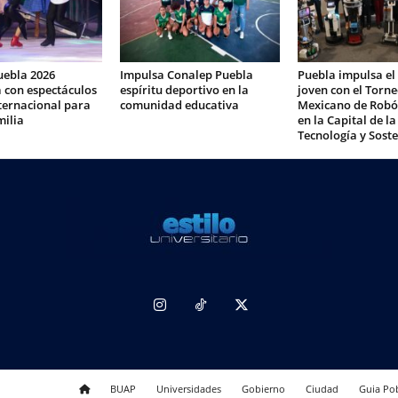
uebla 2026
Impulsa Conalep Puebla
Puebla impulsa el
 con espectáculos
espíritu deportivo en la
joven con el Torn
nternacional para
comunidad educativa
Mexicano de Robó
milia
en la Capital de la
Tecnología y Soste
BUAP
Universidades
Gobierno
Ciudad
Guia Po