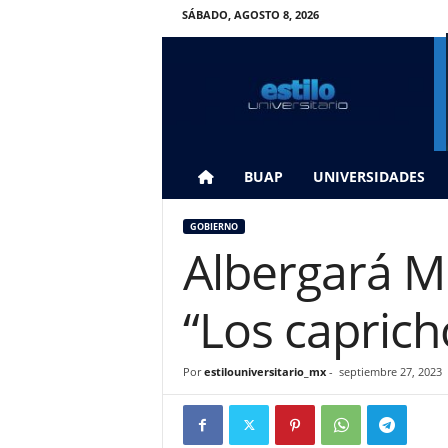
SÁBADO, AGOSTO 8, 2026
E
s
t
i
l
o
U
BUAP
UNIVERSIDADES
n
i
GOBIERNO
v
Albergará M
e
r
s
“Los capric
i
t
a
Por
estilouniversitario_mx
-
septiembre 27, 2023
r
i
o