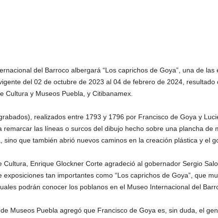
ernacional del Barroco albergará “Los caprichos de Goya”, una de las 
igente del 02 de octubre de 2023 al 04 de febrero de 2024, resultado
de Cultura y Museos Puebla, y Citibanamex.
grabados), realizados entre 1793 y 1796 por Francisco de Goya y Luci
 remarcar las líneas o surcos del dibujo hecho sobre una plancha de me
 sino que también abrió nuevos caminos en la creación plástica y el go
de Cultura, Enrique Glockner Corte agradeció al gobernador Sergio Sal
e exposiciones tan importantes como “Los caprichos de Goya”, que mues
 cuales podrán conocer los poblanos en el Museo Internacional del Barr
 de Museos Puebla agregó que Francisco de Goya es, sin duda, el genio