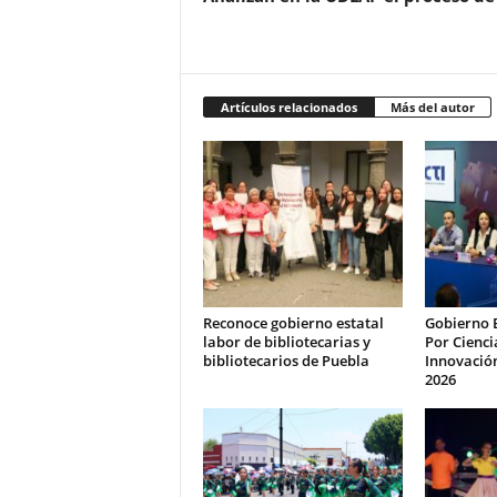
Artículos relacionados
Más del autor
Reconoce gobierno estatal
Gobierno 
labor de bibliotecarias y
Por Cienci
bibliotecarios de Puebla
Innovación
2026