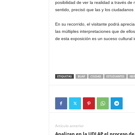
posibilidad de ver la realidad a través de 
sentido, precisó que las y los ciudadanos
En su recorrido, el visitante podrá aprecia
las múltiples interpretaciones que de ello
de esta exposición es un suceso cultural i
ETIQUETAS
BUAP
CIUDAD
ESTUDIANTES
IBE
Artículo anterior
Analizan en la UDLAP el proceso de