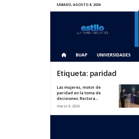
SÁBADO, AGOSTO 8, 2026
E
s
t
i
l
o
U
BUAP
UNIVERSIDADES
n
i
Etiqueta: paridad
v
e
r
Las mujeres, motor de
paridad en la toma de
s
decisiones: Rectora...
i
t
marzo 9, 2026
a
r
i
o